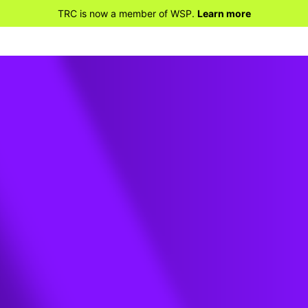
TRC is now a member of WSP.
Learn more
UTIEN
ge