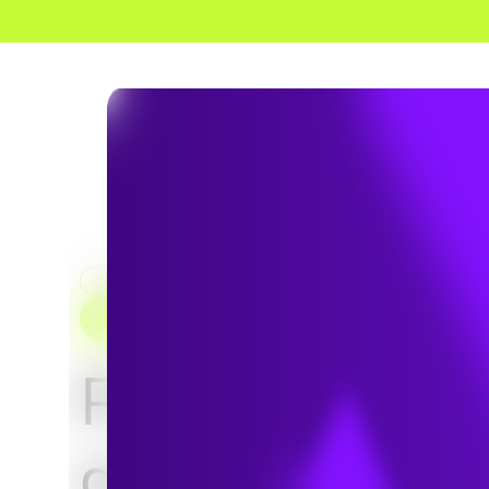
HOME
SERVICES
TRANSPORT PROPRE
POLITIQUE SUR LE TRANSPORT ÉCOLOGIQUE ET SO
RÉGLEMENTAIRE
Prise en char
avancée de la