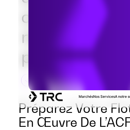
conformité a
règles des flo
propres (ACF)
Marchés
Nos Services
A notre s
Préparez Votre Flo
En Œuvre De L’AC