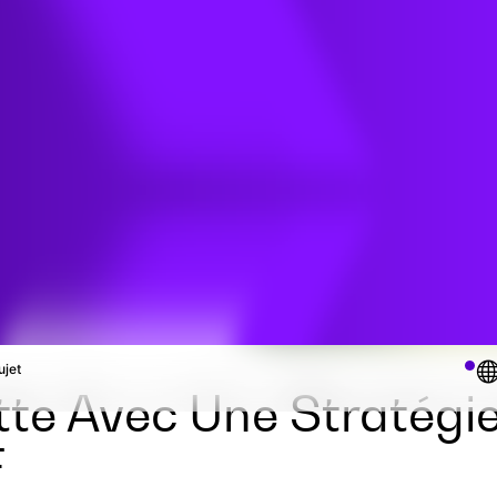
ux
ttes
ujet
tte Avec Une Stratégi
F