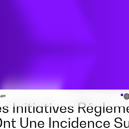
t
re
ujet
 Initiatives Réglem
Ont Une Incidence S