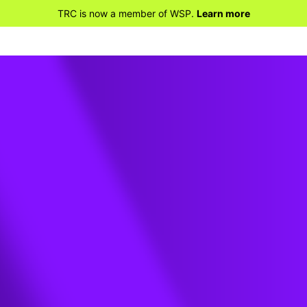
TRC is now a member of WSP.
Learn more
 le