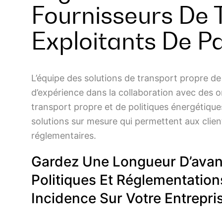
Fournisseurs De 
Exploitants De Pa
L’équipe des solutions de transport propre d
d’expérience dans la collaboration avec des or
transport propre et de politiques énergétique
solutions sur mesure qui permettent aux clie
réglementaires.
Gardez Une Longueur D’avance
Politiques Et Réglementatio
Incidence Sur Votre Entrepri