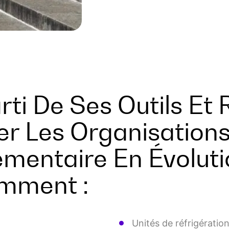
rti De Ses Outils Et
er Les Organisatio
mentaire En Évolutio
mment :
Unités de réfrigératio