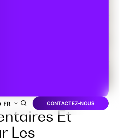
CONTACTEZ-NOUS
FR
entaires Et
ur Les