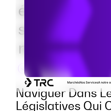
écologique e
soutien
réglementai
Marchés
Nos Services
A notre s
Naviguer Dans Les
Législatives Qui 