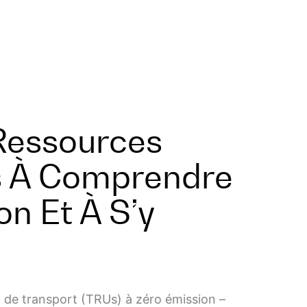
 Ressources
ns À Comprendre
n Et À S’y
n de transport (TRUs) à zéro émission –