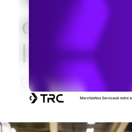
d’ensembl
l’ingénieri
Marchés
Nos Services
A notre s