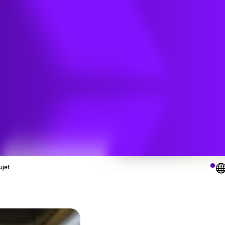
e de
e
ujet