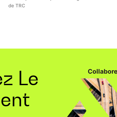
de TRC
z Le
Collabore
ent