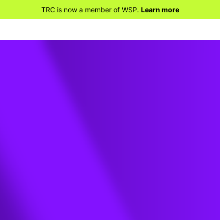
TRC is now a member of WSP.
Learn more