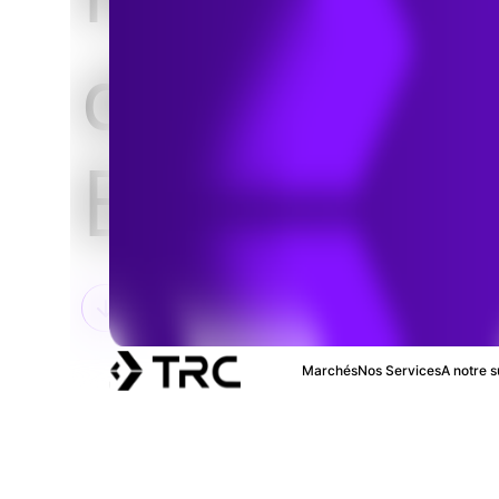
distributi
Esri
Marchés
Nos Services
A notre s