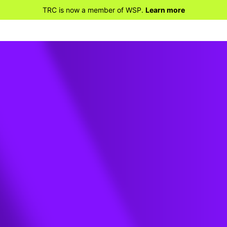
TRC is now a member of WSP.
Learn more
e