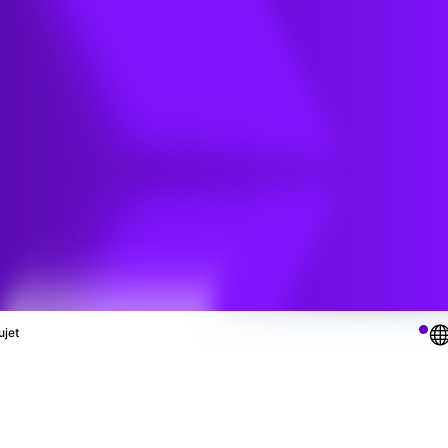
on
ujet