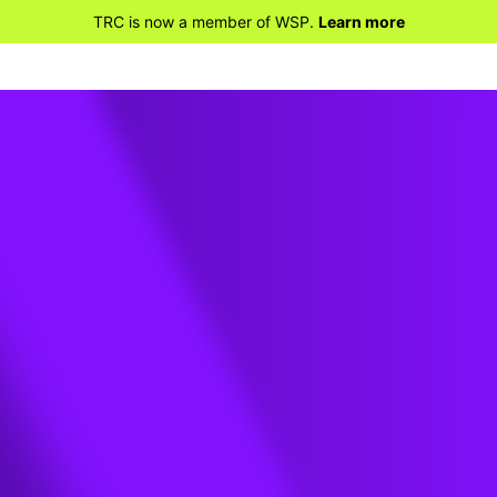
TRC is now a member of WSP.
Learn more
ÉNIERIE