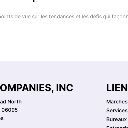
points de vue sur les tendances et les défis qui façon
OMPANIES, INC
LIE
oad North
Marches
T 06095
Services
es
Bureaux