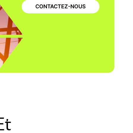
CONTACTEZ-NOUS
SERVICES SUR LE TERRAIN ET INSPECTION
SERVICES PUBLICS DE GAZ
PÉTROLE ET GAZ
Natural Gas Pipeline and
Facilities Routing,
Constructability, Engineering
and Field Solutions
Et