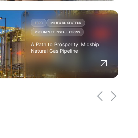
FERC
MILIEU DU SECTEUR
PIPELINES ET INSTALLATIONS
A Path to Prosperity: Midship
Natural Gas Pipeline
COMMERCIAL ET INDUSTRIEL
EPC EPCM
PÉTROLE ET GAZ
Crude Oil Facility
Engineering, Procurement
and Construction (EPC)