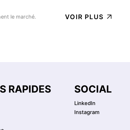
VOIR PLUS
nent le marché.
SERVICES SUR LE TERRAIN ET INSPECTION
SERVICES PUBLICS DE GAZ
PÉTROLE ET GAZ
Natural Gas Pipeline and
Facilities Routing,
Constructability, Engineering
and Field Solutions
NS RAPIDES
SOCIAL
LinkedIn
FERC
PÉTROLE ET GAZ
PORTS ET HAVRES
Instagram
FERC Permitting for 1 BCF
LNG Plant