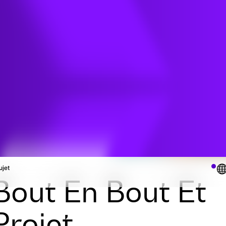
ie
et
ujet
Bout En Bout Et
Projet