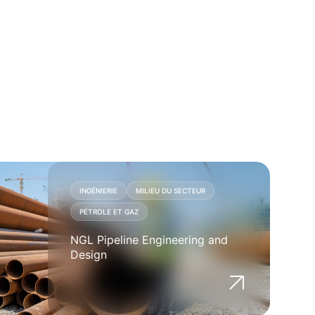
FERC
PÉTROLE ET GAZ
PORTS ET HAVRES
FERC Permitting for 1 BCF
LNG Plant
INGÉNIERIE
MILIEU DU SECTEUR
PÉTROLE ET GAZ
NGL Pipeline Engineering and
Design