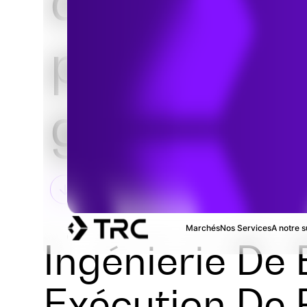
d’ingénier
pétrolière 
gazière
Marchés
Nos Services
A notre s
Ingénierie De 
Exécution De 