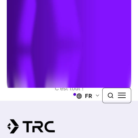
Type or select a project
9 of 498 results
C'est tout !
FR