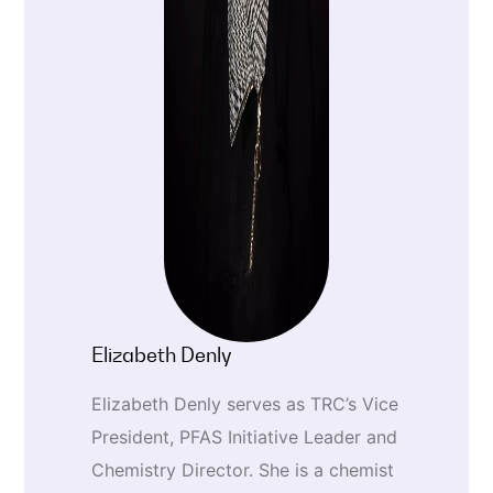
Elizabeth Denly
Elizabeth Denly serves as TRC’s Vice
President, PFAS Initiative Leader and
Chemistry Director. She is a chemist