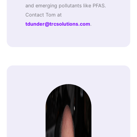
and emerging pollutants like PFAS.
Contact Tom at
tdunder@trcsolutions.com
.