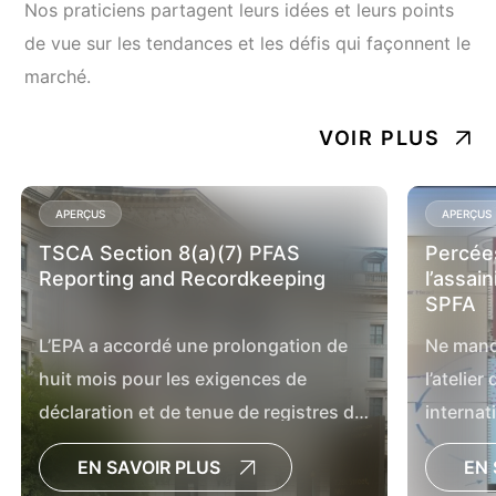
Nos praticiens partagent leurs idées et leurs points
de vue sur les tendances et les défis qui façonnent le
marché.
VOIR PLUS
APERÇUS
APERÇUS
TSCA Section 8(a)(7) PFAS
Percée
Reporting and Recordkeeping
l’assai
SPFA
L’EPA a accordé une prolongation de
Ne manq
huit mois pour les exigences de
l’atelie
déclaration et de tenue de registres de
internat
la Toxic Substances Control Act
les sols
EN SAVOIR PLUS
EN 
(TSCA) pour les substances
l’énergie