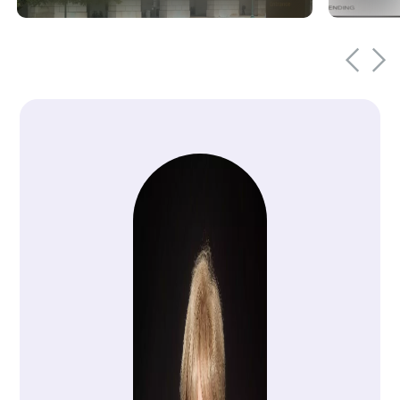
perfluoroalkyliques et
polyfluoroalkyliques (SPFA).