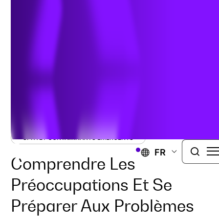
l’atmosphère
Authors:
Elizabeth Denly
,
Tom Dunder
, &
Gary
Hunt
| novembre 13, 2023
SPFA ET CONTAMINANTS ÉMERGENTS
FR
Comprendre Les
Préoccupations Et Se
Préparer Aux Problèmes