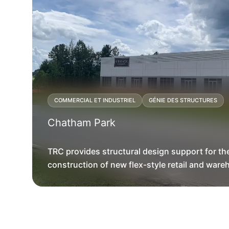
QUALITÉ DE L'AIR
COMMERCIAL ET INDUSTRIEL
GESTI
COMMERCIAL ET INDUSTRIEL
GÉNIE DES STRUCTURES
Stepping Up after Hurricane Sandy: 
Chatham Park
Center
TRC provides structural design support for th
Learn how TRC sprang into action to keep con
construction of new flex-style retail and war
the World Trade Center on schedule after Hurr
space in Pittsboro, North Carolina
Sandy struck …