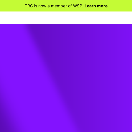
TRC is now a member of WSP.
Learn more
EL