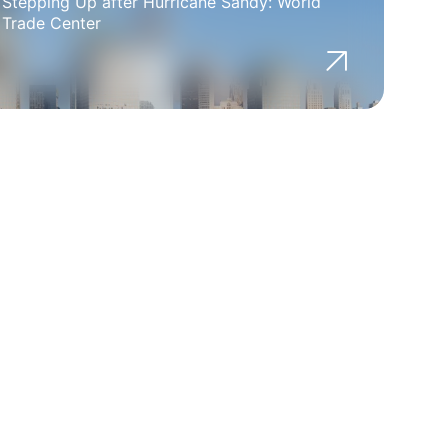
Stepping Up after Hurricane Sandy: World
Trade Center