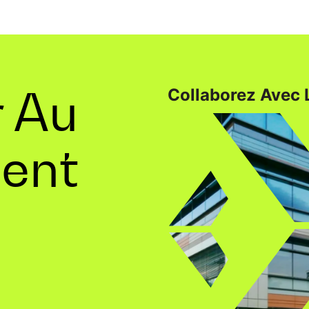
r Au
Collaborez Avec 
ent