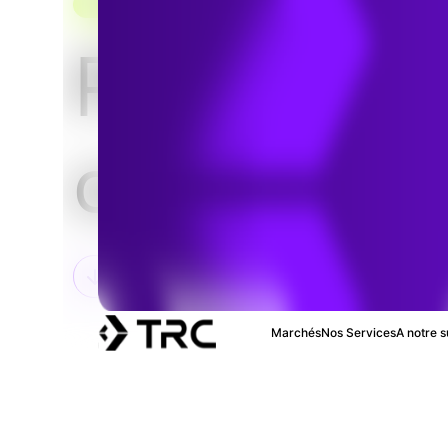
IMMOBILIER
Propriété
commerci
Marchés
Nos Services
A notre s