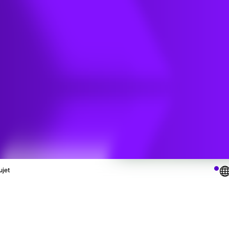
s
ales
ujet