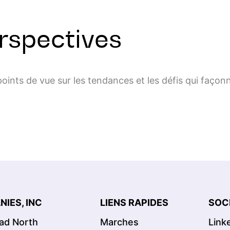
rspectives
points de vue sur les tendances et les défis qui façon
IES, INC
LIENS RAPIDES
SOC
oad North
Marches
Link