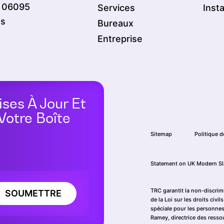
T 06095
Services
Inst
es
Bureaux
Entreprise
ises À Jour Et
Votre Boîte
Sitemap
Politique d
Statement on UK Modern Sl
TRC garantit la non-discrim
SOUMETTRE
de la Loi sur les droits civ
spéciale pour les personnes
Ramey, directrice des ress