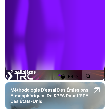
Type or select a project
SEARCH PROJECTS
Les Rapports Axés Sur La
Technologie Accélèrent Le Délai De
Conformité Pour Les Sociétés
Pipelinières
FR
Méthodologie D’essai Des Émissions
Atmosphériques De SPFA Pour L’EPA
Des États-Unis