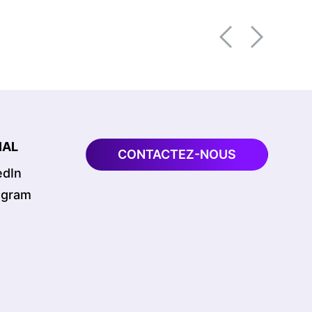
ÉNERGIE ET SERVICES PUBLICS
INGÉNIERIE
INGÉNIERIE DU PROPRIÉTAIRE
Far Rockaway NYC RE
POWER® Project
IAL
CONTACTEZ-NOUS
edIn
agram
ÉNERGIE ET SERVICES PUBLICS
INGÉNIERIE
INGÉNIERIE DU PROPRIÉTAIRE
Glenwood Landing NY RE
POWER® Projet