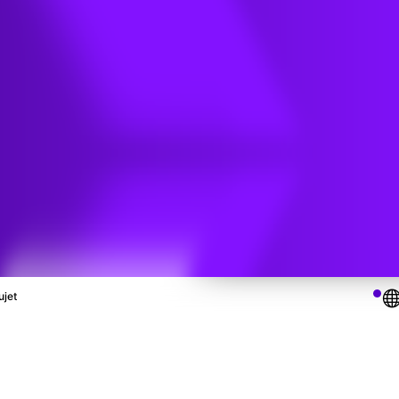
ÉNIERIE
 du
re
ujet