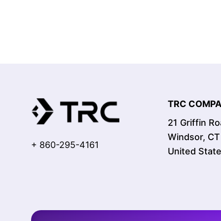
TRC COMPAN
21 Griffin R
Windsor, C
+ 860-295-4161
United Stat