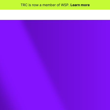
TRC is now a member of WSP.
Learn more