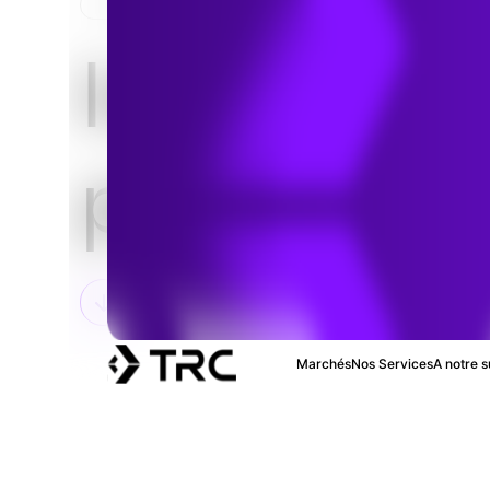
HOME
SERVICES
VUE D’ENSEMBLE DE L’ING
Ingénierie
propriétai
Marchés
Nos Services
A notre s