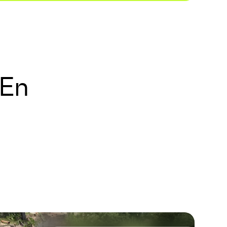
Far Rockaway NYC RE
POWER® Project
 En
ÉNERGIE ET SERVICES PUBLICS
INGÉNIERIE
INGÉNIERIE DU PROPRIÉTAIRE
Glenwood Landing NY RE
POWER® Projet