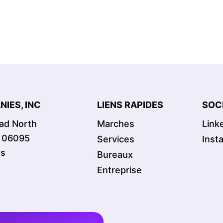
IES, INC
LIENS RAPIDES
SOC
oad North
Marches
Link
T 06095
Services
Inst
es
Bureaux
Entreprise