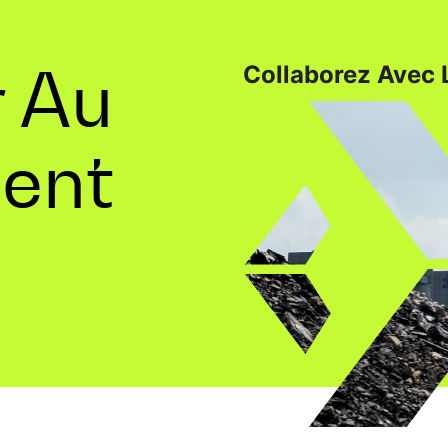
r Au
Collaborez Avec 
ent