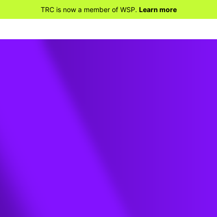
TRC is now a member of WSP.
Learn more