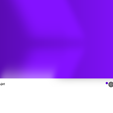
n du
ujet