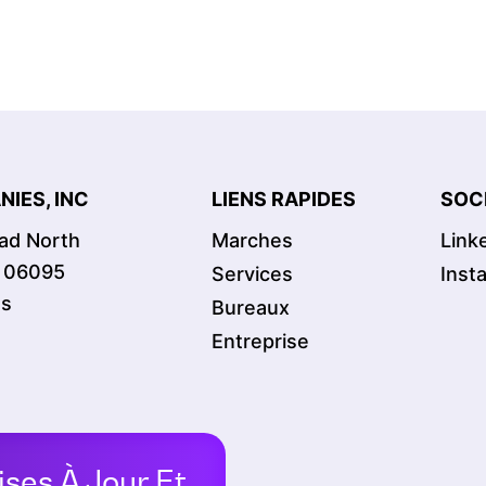
IES, INC
LIENS RAPIDES
SOC
oad North
Marches
Link
T 06095
Services
Inst
es
Bureaux
Entreprise
ises À Jour Et