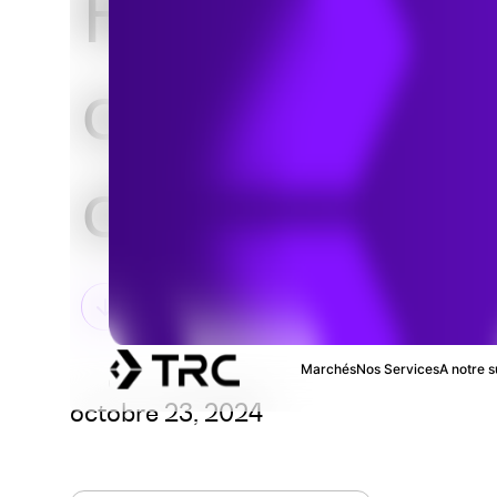
Résidus de
combustio
charbon
Marchés
Nos Services
A notre s
octobre 23, 2024