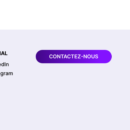
IAL
CONTACTEZ-NOUS
edIn
agram