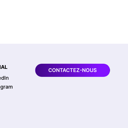
IAL
CONTACTEZ-NOUS
edIn
agram