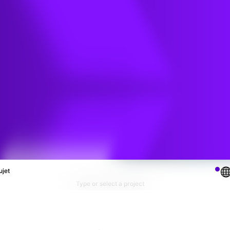
ions
ujet
Type or select a project