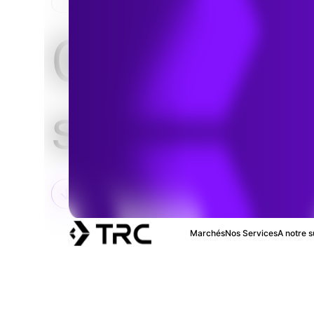
HOME
Génie des
sous-stat
Marchés
Nos Services
A notre s