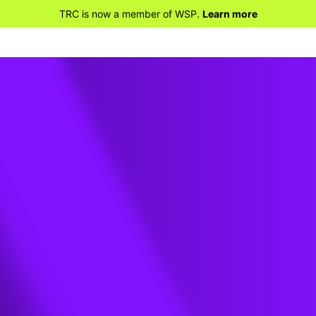
TRC is now a member of WSP.
Learn more