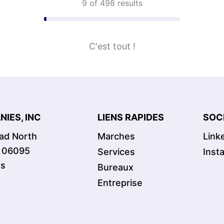
9 of 498 results
C'est tout !
IES, INC
LIENS RAPIDES
SOC
oad North
Marches
Link
T 06095
Services
Inst
es
Bureaux
Entreprise