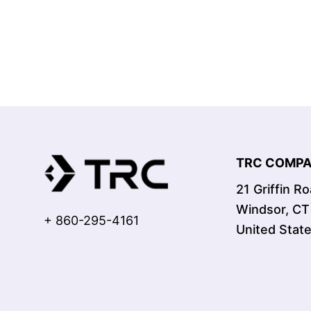
TRC COMPAN
21 Griffin R
Windsor, C
+ 860-295-4161
United Stat