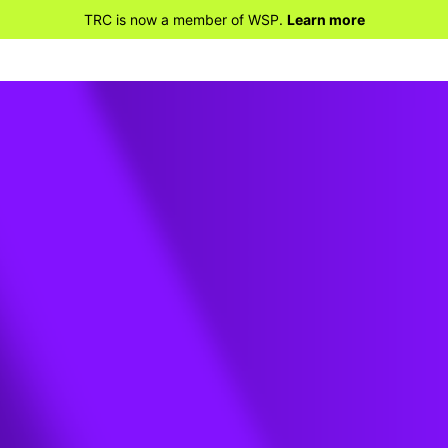
TRC is now a member of WSP.
Learn more