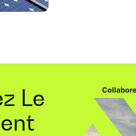
z Le
Collabore
ent