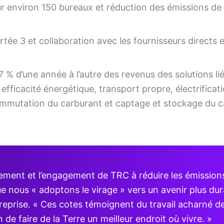
ur environ 150 bureaux et réduction des émissions d
tée 3 et collaboration avec les fournisseurs directs 
% d’une année à l’autre des revenus des solutions li
 efficacité énergétique, transport propre, électrifica
ommutation du carburant et captage et stockage du c
ement et l’engagement de TRC à réduire les émissions
e nous « adoptons le virage » vers un avenir plus dur
entreprise. « Ces cotes témoignent du travail acharné 
n de faire de la Terre un meilleur endroit où vivre. »