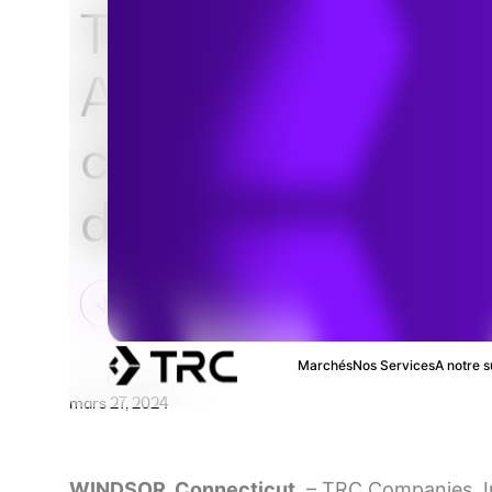
TRC obtient une 
A- pour la divulg
climat et l’enga
des fournisseur
Marchés
Nos Services
A notre s
mars 27, 2024
WINDSOR, Connecticut,
– TRC Companies, In