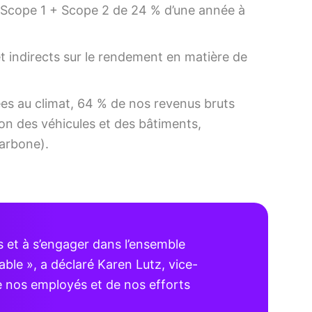
e Scope 1 + Scope 2 de 24 % d’une année à
et indirects sur le rendement en matière de
ées au climat, 64 % de nos revenus bruts
tion des véhicules et des bâtiments,
arbone).
 et à s’engager dans l’ensemble
able », a déclaré Karen Lutz, vice-
de nos employés et de nos efforts