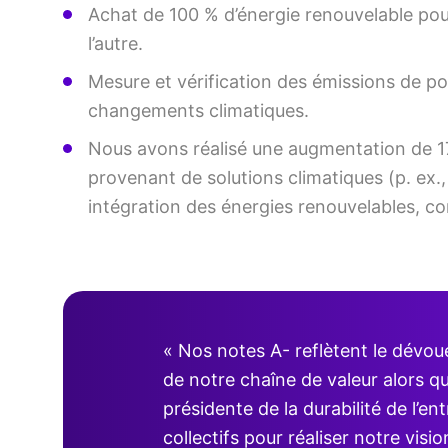
Achat de 100 % d’énergie renouvelable po
l’autre.
Mesure et vérification des émissions de por
changements climatiques.
Nous avons réalisé une augmentation de 17 
provenant de solutions climatiques (p. ex.,
intégration des énergies renouvelables, c
« Nos notes A- reflètent le dévou
de notre chaîne de valeur alors qu
présidente de la durabilité de l’
collectifs pour réaliser notre visio