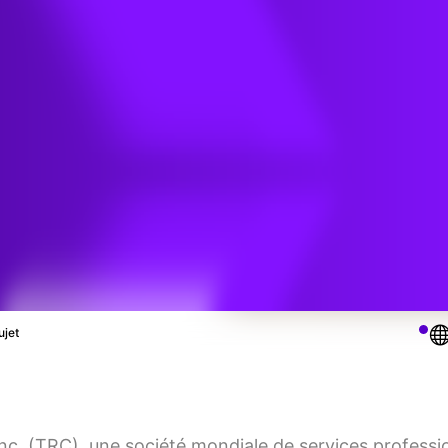
note de
ation du
gement
s de CDP
ujet
c. (TRC), une société mondiale de services professio