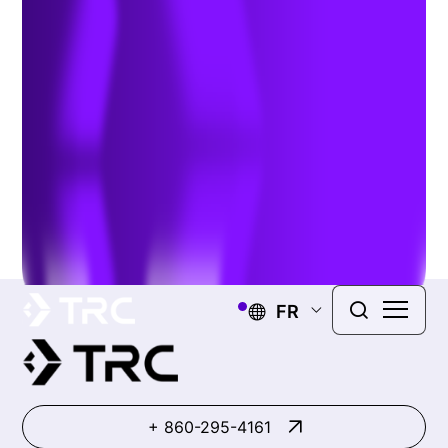
Type or select a project
9 of 498 results
C'est tout !
FR
+ 860-295-4161