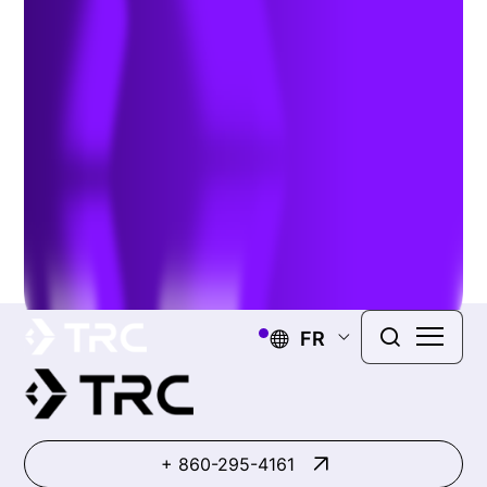
Type or select a project
9 of 498 results
C'est tout !
FR
+ 860-295-4161