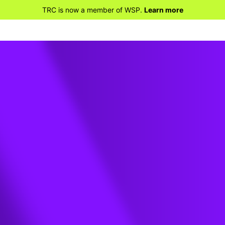
TRC is now a member of WSP.
Learn more