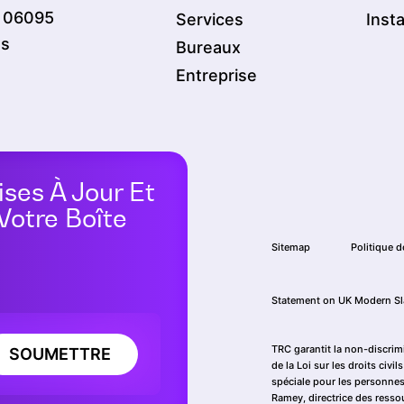
T 06095
Services
Inst
es
Bureaux
Entreprise
ises À Jour Et
Votre Boîte
Sitemap
Politique d
Statement on UK Modern Sl
TRC garantit la non-discrim
SOUMETTRE
de la Loi sur les droits civ
spéciale pour les personnes
Ramey, directrice des ress