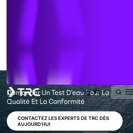
consommation d’énergie
février 1, 2024
Demander Un Test D’eau Pour La
FR
Qualité Et La Conformité
CONTACTEZ LES EXPERTS DE TRC DÈS
AUJOURD’HUI