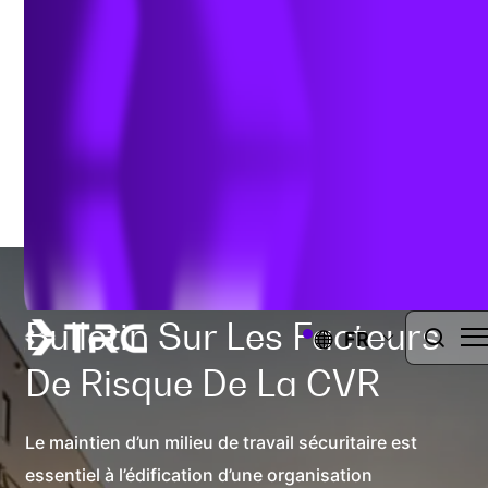
Author:
Curtis Biondich, RPA
| janvier 22, 2024
Bulletin Sur Les Facteurs
FR
De Risque De La CVR
Le maintien d’un milieu de travail sécuritaire est
essentiel à l’édification d’une organisation