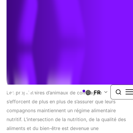
animaux de compagnie
Authors:
Dr. Dennis Paustenbach
,
Dr. Crystal Hua
, &
Michael E
Stevens
| novembre 14, 2024
SPFA ET CONTAMINANTS ÉMERGENTS
FR
Les propriétaires d’animaux de compagnie
s’efforcent de plus en plus de s’assurer que leurs
compagnons maintiennent un régime alimentaire
nutritif. L’intersection de la nutrition, de la qualité des
aliments et du bien-être est devenue une